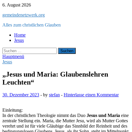
Zum
6. August 2026
Inhalt
gemeindenetzwerk.org
springen
Alles zum christlichen Glauben
Home
Jesus
Suchen
nach:
Hauptmenü
Jesus
„Jesus und Maria: Glaubenslehren
Leuchten“
30. Dezember 2023
-
by
stefan
-
Hinterlasse einen Kommentar
Einleitung:
In der christlichen Theologie nimmt das Duo
Jesus und Maria
eine
zentrale Stellung ein. Maria, die Mutter Jesu, wird als Mutter Gottes
verehrt und ist für viele Gläubige das Sinnbild der Reinheit und des
bedingungslosen Glaubens. Jesus, als ihr Sohn, steht im Mittelpunkt