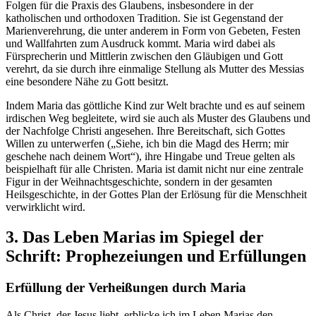
Folgen für die Praxis des Glaubens, insbesondere in der
katholischen und orthodoxen Tradition. Sie ist Gegenstand der
Marienverehrung, die unter anderem in Form von Gebeten, Festen
und Wallfahrten zum Ausdruck kommt. Maria wird dabei als
Fürsprecherin und Mittlerin zwischen den Gläubigen und Gott
verehrt, da sie durch ihre einmalige Stellung als Mutter des Messias
eine besondere Nähe zu Gott besitzt.
Indem Maria das göttliche Kind zur Welt brachte und es auf seinem
irdischen Weg begleitete, wird sie auch als Muster des Glaubens und
der Nachfolge Christi angesehen. Ihre Bereitschaft, sich Gottes
Willen zu unterwerfen („Siehe, ich bin die Magd des Herrn; mir
geschehe nach deinem Wort“), ihre Hingabe und Treue gelten als
beispielhaft für alle Christen. Maria ist damit nicht nur eine zentrale
Figur in der Weihnachtsgeschichte, sondern in der gesamten
Heilsgeschichte, in der Gottes Plan der Erlösung für die Menschheit
verwirklicht wird.
3. Das Leben Marias im Spiegel der
Schrift: Prophezeiungen und Erfüllungen
Erfüllung der Verheißungen durch Maria
Als Christ, der Jesus liebt, erblicke ich im Leben Marias den