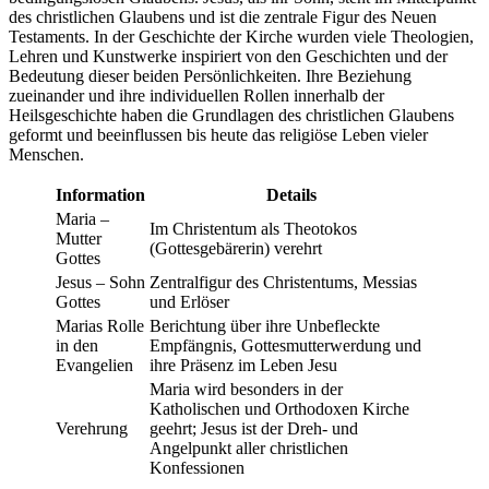
des christlichen Glaubens und ist die zentrale Figur des Neuen
Testaments. In der Geschichte der Kirche wurden viele Theologien,
Lehren und Kunstwerke inspiriert von den Geschichten und der
Bedeutung dieser beiden Persönlichkeiten. Ihre Beziehung
zueinander und ihre individuellen Rollen innerhalb der
Heilsgeschichte haben die Grundlagen des christlichen Glaubens
geformt und beeinflussen bis heute das religiöse Leben vieler
Menschen.
Information
Details
Maria –
Im Christentum als Theotokos
Mutter
(Gottesgebärerin) verehrt
Gottes
Jesus – Sohn
Zentralfigur des Christentums, Messias
Gottes
und Erlöser
Marias Rolle
Berichtung über ihre Unbefleckte
in den
Empfängnis, Gottesmutterwerdung und
Evangelien
ihre Präsenz im Leben Jesu
Maria wird besonders in der
Katholischen und Orthodoxen Kirche
Verehrung
geehrt; Jesus ist der Dreh- und
Angelpunkt aller christlichen
Konfessionen