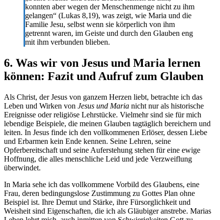
konnten aber wegen der Menschenmenge nicht zu ihm
gelangen“ (Lukas 8,19), was zeigt, wie Maria und die
Familie Jesu, selbst wenn sie körperlich von ihm
getrennt waren, im Geiste und durch den Glauben eng
mit ihm verbunden blieben.
6. Was wir von Jesus und Maria lernen
können: Fazit und Aufruf zum Glauben
Als Christ, der Jesus von ganzem Herzen liebt, betrachte ich das
Leben und Wirken von
Jesus und Maria
nicht nur als historische
Ereignisse oder religiöse Lehrstücke. Vielmehr sind sie für mich
lebendige Beispiele, die meinen Glauben tagtäglich bereichern und
leiten. In Jesus finde ich den vollkommenen Erlöser, dessen Liebe
und Erbarmen kein Ende kennen. Seine Lehren, seine
Opferbereitschaft und seine Auferstehung stehen für eine ewige
Hoffnung, die alles menschliche Leid und jede Verzweiflung
überwindet.
In Maria sehe ich das vollkommene Vorbild des Glaubens, eine
Frau, deren bedingungslose Zustimmung zu Gottes Plan ohne
Beispiel ist. Ihre Demut und Stärke, ihre Fürsorglichkeit und
Weisheit sind Eigenschaften, die ich als Gläubiger anstrebe. Marias
Leben lehrt mich, auch inmitten von Schwierigkeiten Gott zu