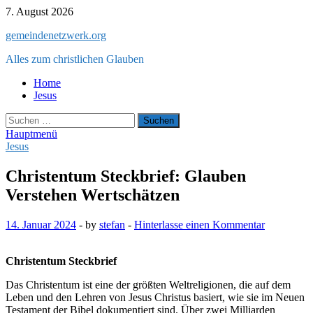
Zum
7. August 2026
Inhalt
gemeindenetzwerk.org
springen
Alles zum christlichen Glauben
Home
Jesus
Suchen
nach:
Hauptmenü
Jesus
Christentum Steckbrief: Glauben
Verstehen Wertschätzen
14. Januar 2024
-
by
stefan
-
Hinterlasse einen Kommentar
Christentum Steckbrief
Das Christentum ist eine der größten Weltreligionen, die auf dem
Leben und den Lehren von Jesus Christus basiert, wie sie im Neuen
Testament der Bibel dokumentiert sind. Über zwei Milliarden