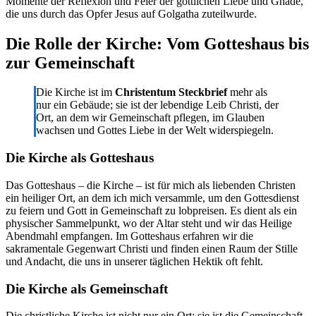
Momente der Reflexion und Feier der göttlichen Liebe und Gnade,
die uns durch das Opfer Jesus auf Golgatha zuteilwurde.
Die Rolle der Kirche: Vom Gotteshaus bis
zur Gemeinschaft
Die Kirche ist im
Christentum Steckbrief
mehr als
nur ein Gebäude; sie ist der lebendige Leib Christi, der
Ort, an dem wir Gemeinschaft pflegen, im Glauben
wachsen und Gottes Liebe in der Welt widerspiegeln.
Die Kirche als Gotteshaus
Das Gotteshaus – die Kirche – ist für mich als liebenden Christen
ein heiliger Ort, an dem ich mich versammle, um den Gottesdienst
zu feiern und Gott in Gemeinschaft zu lobpreisen. Es dient als ein
physischer Sammelpunkt, wo der Altar steht und wir das Heilige
Abendmahl empfangen. Im Gotteshaus erfahren wir die
sakramentale Gegenwart Christi und finden einen Raum der Stille
und Andacht, die uns in unserer täglichen Hektik oft fehlt.
Die Kirche als Gemeinschaft
Die christliche Kirche ist nicht nur ein Ort; sie ist die Gemeinschaft