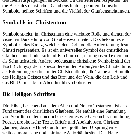
Glaubensausprägungen entwickelt. Zu den zentralen Aspekten, die
die Basis des christlichen Glaubens bilden, gehören ikonische
Symbole, heilige Schriften und die Vielfalt der Glaubensrichtungen.
Symbolik im Christentum
Symbole spielen im Christentum eine wichtige Rolle und dienen der
visuellen Darstellung von Glaubenswahrheiten. Das bekannteste
Symbol ist das Kreuz, welches den Tod und die Auferstehung Jesu
Christi repräsentiert. Es ist ein universelles Symbol des christlichen
Glaubens und findet sich auf Kirchtürmen, in religiösen Texten und
als Schmuckstück. Andere bedeutsame christliche Symbole sind der
Fisch (Ichthys), der insbesondere in den Anfängen des Christentums
als Erkennungszeichen unter Christen diente, die Taube als Sinnbild
des Heiligen Geistes und das Brot und der Wein, die den Leib und
das Blut Christi beim Abendmahl symbolisieren.
Die Heiligen Schriften
Die Bibel, bestehend aus dem Alten und Neuen Testament, ist das
Fundament des christlichen Glaubens. Sie enthält eine Sammlung
von Schriften unterschiedlichster Genres wie Geschichtsschreibung,
Poesie, prophetische Texte, Briefe und Apokalypsen. Christen
glauben, dass die Bibel durch ihren göttlichen Ursprung eine
zeitlose moralische und spirituelle Autorität besitzt. Das Neue