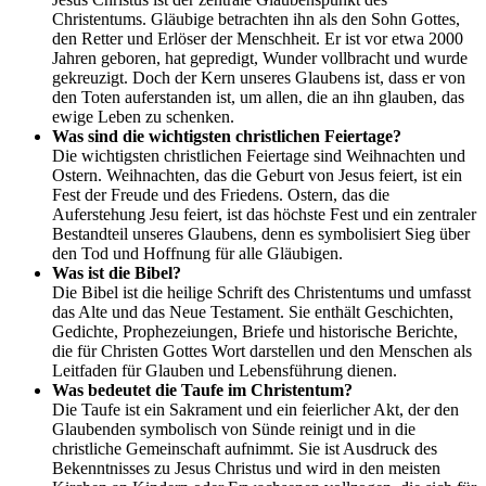
Christentums. Gläubige betrachten ihn als den Sohn Gottes,
den Retter und Erlöser der Menschheit. Er ist vor etwa 2000
Jahren geboren, hat gepredigt, Wunder vollbracht und wurde
gekreuzigt. Doch der Kern unseres Glaubens ist, dass er von
den Toten auferstanden ist, um allen, die an ihn glauben, das
ewige Leben zu schenken.
Was sind die wichtigsten christlichen Feiertage?
Die wichtigsten christlichen Feiertage sind Weihnachten und
Ostern. Weihnachten, das die Geburt von Jesus feiert, ist ein
Fest der Freude und des Friedens. Ostern, das die
Auferstehung Jesu feiert, ist das höchste Fest und ein zentraler
Bestandteil unseres Glaubens, denn es symbolisiert Sieg über
den Tod und Hoffnung für alle Gläubigen.
Was ist die Bibel?
Die Bibel ist die heilige Schrift des Christentums und umfasst
das Alte und das Neue Testament. Sie enthält Geschichten,
Gedichte, Prophezeiungen, Briefe und historische Berichte,
die für Christen Gottes Wort darstellen und den Menschen als
Leitfaden für Glauben und Lebensführung dienen.
Was bedeutet die Taufe im Christentum?
Die Taufe ist ein Sakrament und ein feierlicher Akt, der den
Glaubenden symbolisch von Sünde reinigt und in die
christliche Gemeinschaft aufnimmt. Sie ist Ausdruck des
Bekenntnisses zu Jesus Christus und wird in den meisten